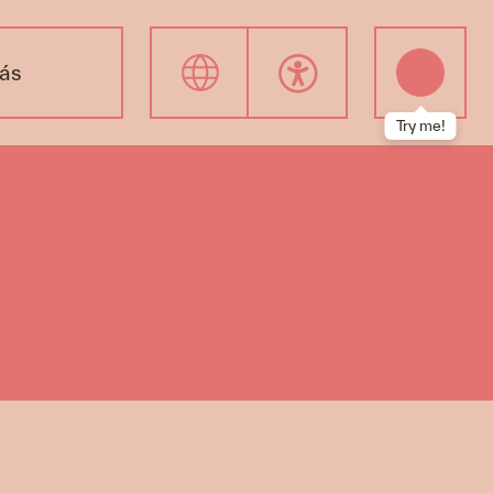
ás
Try me!