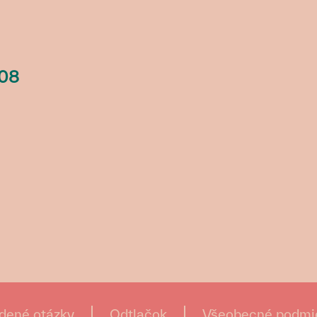
08
dené otázky
Odtlačok
Všeobecné podmi