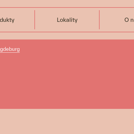
dukty
Lokality
O n
agdeburg